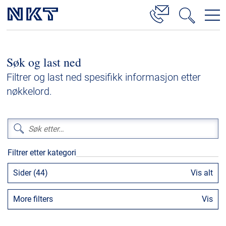
Produkter og løsninger
Søk og last ned
Høyspenningskabelløsninger
Filtrer og last ned spesifikk informasjon etter
Kabelservice
nøkkelord.
Mellomspenning
Lavspenning
Høyspenningskabeltilbehør
Filtrer etter kategori
Mellomspenningskabeltilbehør
Sider (44)
Vis alt
Referanser
More filters
Vis
Nedlastinger