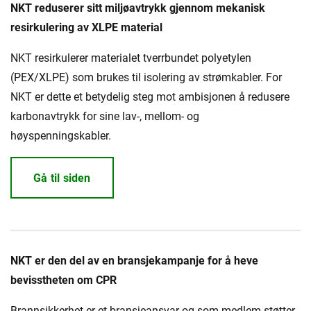
Presse og arrangementer
NKT reduserer sitt miljøavtrykk gjennom mekanisk
resirkulering av XLPE material
Om oss
NKT resirkulerer materialet tverrbundet polyetylen
NKT ved første øyekast
Bærekraft
(PEX/XLPE) som brukes til isolering av strømkabler. For
NKT er dette et betydelig steg mot ambisjonen å redusere
karbonavtrykk for sine lav-, mellom- og
høyspenningskabler.
Gå til siden
NKT er den del av en bransjekampanje for å heve
bevisstheten om CPR
Brannsikkerhet er et bransjeansvar og som medlem støtter