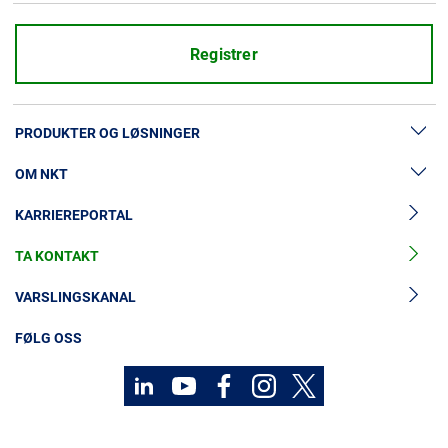
Registrer
PRODUKTER OG LØSNINGER
OM NKT
Lavspenningskabler
KARRIEREPORTAL
Mellomspenningskabler
Nyheter og presse
Mellomspenningskabeltilbehør
TA KONTAKT
Vår historie
Høyspenningskabelløsninger
Investorer
VARSLINGSKANAL
Høyspenningskabeltilbehør
Bærekraft
FØLG OSS
Kabelservice
Kontakt