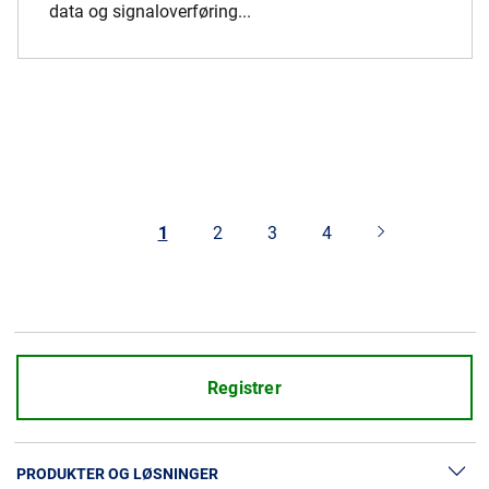
data og signaloverføring...
1
2
3
4
Registrer
PRODUKTER OG LØSNINGER