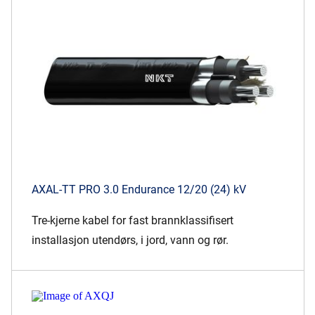
Presse og arrangementer
Om oss
NKT ved første øyekast
Bærekraft
AXAL-TT PRO 3.0 Endurance 12/20 (24) kV
Tre-kjerne kabel for fast brannklassifisert
installasjon utendørs, i jord, vann og rør.