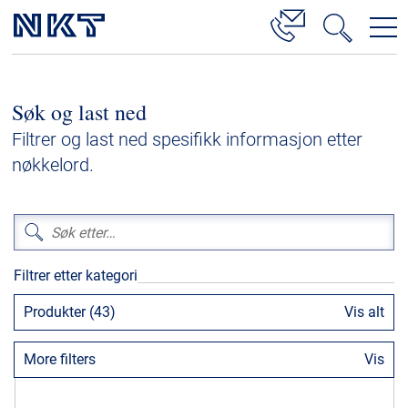
Produkter og løsninger
Søk og last ned
Høyspenningskabelløsninger
Filtrer og last ned spesifikk informasjon etter
Kabelservice
nøkkelord.
Mellomspenning
Lavspenning
Høyspenningskabeltilbehør
Filtrer etter kategori
Mellomspenningskabeltilbehør
Produkter (43)
Vis alt
Referanser
More filters
Vis
Nedlastinger