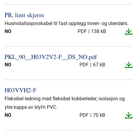
PR, limt skjerm
Husinstallasjonskabel til fast opplegg innen- og utendørs.
NO
PDF
138 kB
PKL_​90_​_​H03V2V2-​F_​_​DS_​NO.​pdf
NO
PDF
67 kB
H03VVH2-​F
Fleksibel ledning med fleksibel kobberleder, isolasjon og
ytre kappe av blyfri PVC.
NO
PDF
70 kB