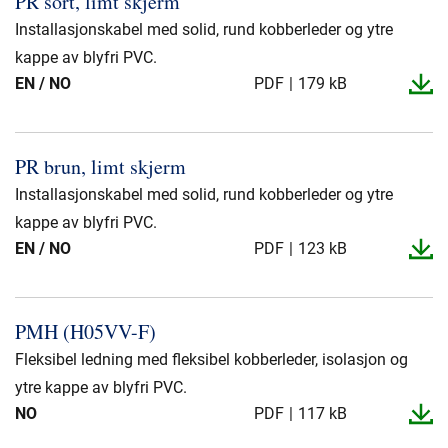
PR sort, limt skjerm
Presse og arrangementer
Installasjonskabel med solid, rund kobberleder og ytre
Om oss
kappe av blyfri PVC.
EN / NO
PDF
179 kB
NKT ved første øyekast
Bærekraft
PR brun, limt skjerm
Installasjonskabel med solid, rund kobberleder og ytre
kappe av blyfri PVC.
EN / NO
PDF
123 kB
PMH (H05VV-​F)
Fleksibel ledning med fleksibel kobberleder, isolasjon og
ytre kappe av blyfri PVC.
NO
PDF
117 kB