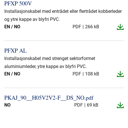
PFXP 500V
Installasjonskabel med entrådet eller flertrådet kobberleder
og ytre kappe av blyfri PVC.
EN / NO
PDF
266 kB
PFXP AL
Installasjonskabel med strenget sektorformet
aluminiumleder, ytre kappe av blyfri PVC.
EN / NO
PDF
108 kB
PKAJ_​90_​_​H05V2V2-​F_​_​DS_​NO.​pdf
NO
PDF
69 kB