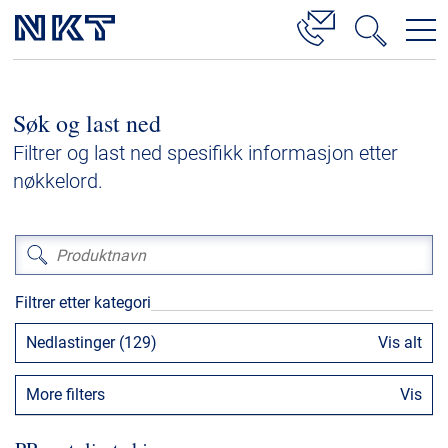
Produkter og løsninger
Søk og last ned
Høyspenningskabelløsninger
Filtrer og last ned spesifikk informasjon etter
Kabelservice
nøkkelord.
Mellomspenning
Lavspenning
Høyspenningskabeltilbehør
Filtrer etter kategori
Mellomspenningskabeltilbehør
Nedlastinger (129)
Vis alt
Referanser
More filters
Vis
Nedlastinger