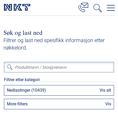
Produkter og løsninger
Søk og last ned
Høyspenningskabelløsninger
Filtrer og last ned spesifikk informasjon etter
Kabelservice
nøkkelord.
Mellomspenning
Lavspenning
Høyspenningskabeltilbehør
Filtrer etter kategori
Mellomspenningskabeltilbehør
Nedlastinger (10439)
Vis alt
Referanser
More filters
Vis
Nedlastinger