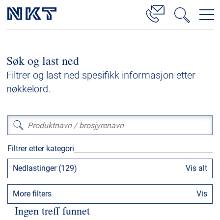
Produkter og løsninger
Søk og last ned
Høyspenningskabelløsninger
Filtrer og last ned spesifikk informasjon etter
Kabelservice
nøkkelord.
Mellomspenning
Lavspenning
Høyspenningskabeltilbehør
Filtrer etter kategori
Mellomspenningskabeltilbehør
Nedlastinger (129)
Vis alt
Referanser
More filters
Vis
Nedlastinger
Ingen treff funnet