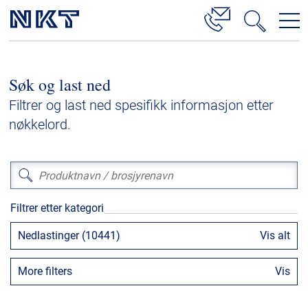
Produkter og løsninger
Søk og last ned
Høyspenningskabelløsninger
Filtrer og last ned spesifikk informasjon etter
Kabelservice
nøkkelord.
Mellomspenning
Lavspenning
Høyspenningskabeltilbehør
Filtrer etter kategori
Mellomspenningskabeltilbehør
Nedlastinger (10441)
Vis alt
Referanser
More filters
Vis
Nedlastinger