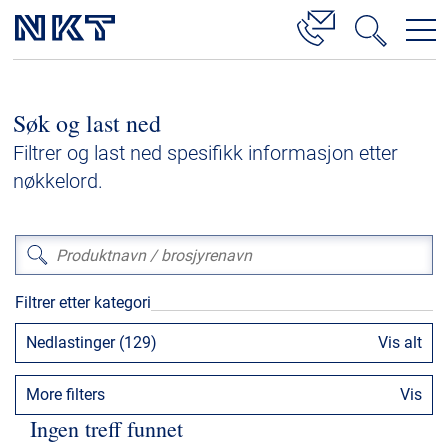
Produkter og løsninger
Søk og last ned
Høyspenningskabelløsninger
Filtrer og last ned spesifikk informasjon etter
Kabelservice
nøkkelord.
Mellomspenning
Lavspenning
Høyspenningskabeltilbehør
Filtrer etter kategori
Mellomspenningskabeltilbehør
Nedlastinger (129)
Vis alt
Referanser
More filters
Vis
Nedlastinger
Ingen treff funnet