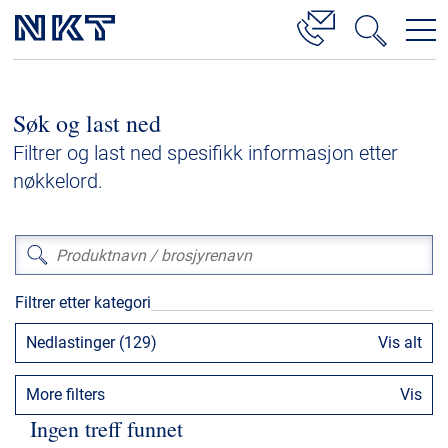
Produkter og løsninger
Søk og last ned
Høyspenningskabelløsninger
Filtrer og last ned spesifikk informasjon etter
Kabelservice
nøkkelord.
Mellomspenning
Lavspenning
Høyspenningskabeltilbehør
Filtrer etter kategori
Mellomspenningskabeltilbehør
Nedlastinger (129)
Vis alt
Referanser
More filters
Vis
Nedlastinger
Ingen treff funnet