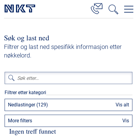
Produkter og løsninger
Søk og last ned
Høyspenningskabelløsninger
Filtrer og last ned spesifikk informasjon etter
Kabelservice
nøkkelord.
Mellomspenning
Lavspenning
Høyspenningskabeltilbehør
Filtrer etter kategori
Mellomspenningskabeltilbehør
Nedlastinger (129)
Vis alt
Referanser
More filters
Vis
Nedlastinger
Ingen treff funnet