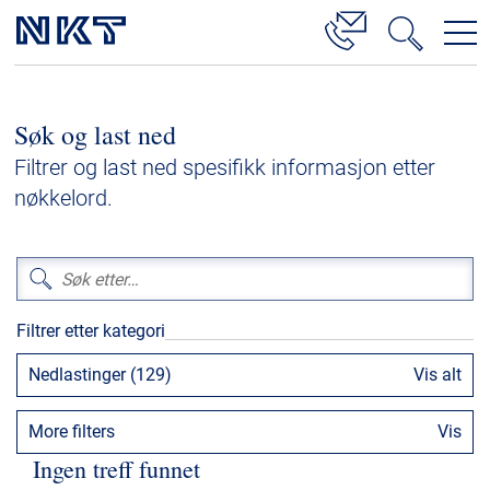
Produkter og løsninger
Søk og last ned
Høyspenningskabelløsninger
Filtrer og last ned spesifikk informasjon etter
Kabelservice
nøkkelord.
Mellomspenning
Lavspenning
Høyspenningskabeltilbehør
Filtrer etter kategori
Mellomspenningskabeltilbehør
Nedlastinger (129)
Vis alt
Referanser
More filters
Vis
Nedlastinger
Ingen treff funnet