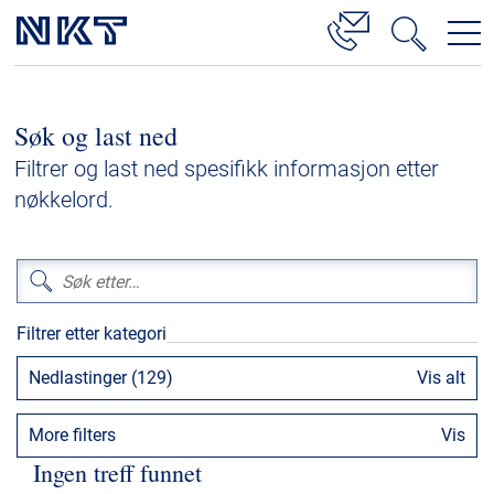
Produkter og løsninger
Søk og last ned
Høyspenningskabelløsninger
Filtrer og last ned spesifikk informasjon etter
Kabelservice
nøkkelord.
Mellomspenning
Lavspenning
Høyspenningskabeltilbehør
Filtrer etter kategori
Mellomspenningskabeltilbehør
Nedlastinger (129)
Vis alt
Referanser
More filters
Vis
Nedlastinger
Ingen treff funnet