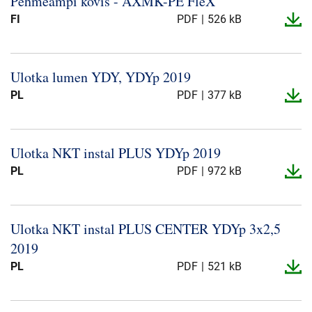
Pehmeämpi kovis -​ AXMK-​PE FleX
Presse og arrangementer
FI
PDF
526 kB
Om oss
Ulotka lumen YDY, YDYp 2019
NKT ved første øyekast
Bærekraft
PL
PDF
377 kB
Ulotka NKT instal PLUS YDYp 2019
PL
PDF
972 kB
Ulotka NKT instal PLUS CENTER YDYp 3x2,5
2019
PL
PDF
521 kB