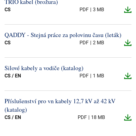
TRIO kabel (brožura)
CS
PDF
3 MB
QADDY -​ Stejná práce za polovinu času (leták)
CS
PDF
2 MB
Silové kabely a vodiče (katalog)
CS / EN
PDF
1 MB
Příslušenství pro vn kabely 12,7 kV až 42 kV
(katalog)
CS / EN
PDF
18 MB