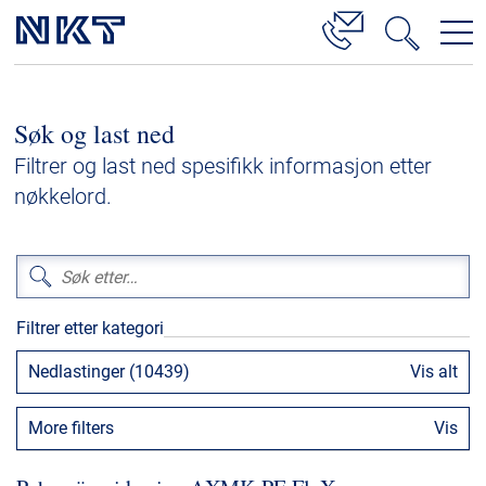
Produkter og løsninger
Søk og last ned
Høyspenningskabelløsninger
Filtrer og last ned spesifikk informasjon etter
Kabelservice
nøkkelord.
Mellomspenning
Lavspenning
Høyspenningskabeltilbehør
Filtrer etter kategori
Mellomspenningskabeltilbehør
Nedlastinger (10439)
Vis alt
Referanser
More filters
Vis
Nedlastinger