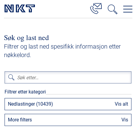
Produkter og løsninger
Søk og last ned
Høyspenningskabelløsninger
Filtrer og last ned spesifikk informasjon etter
Kabelservice
nøkkelord.
Mellomspenning
Lavspenning
Høyspenningskabeltilbehør
Filtrer etter kategori
Mellomspenningskabeltilbehør
Nedlastinger (10439)
Vis alt
Referanser
More filters
Vis
Nedlastinger