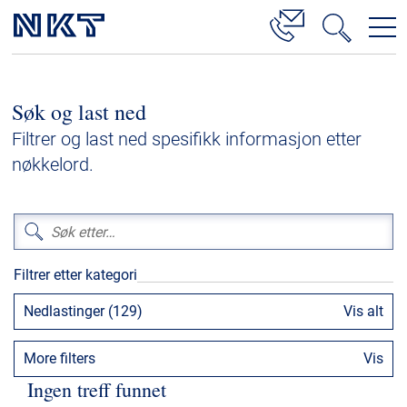
Produkter og løsninger
Søk og last ned
Høyspenningskabelløsninger
Filtrer og last ned spesifikk informasjon etter
Kabelservice
nøkkelord.
Mellomspenning
Lavspenning
Høyspenningskabeltilbehør
Filtrer etter kategori
Mellomspenningskabeltilbehør
Nedlastinger (129)
Vis alt
Referanser
More filters
Vis
Nedlastinger
Ingen treff funnet