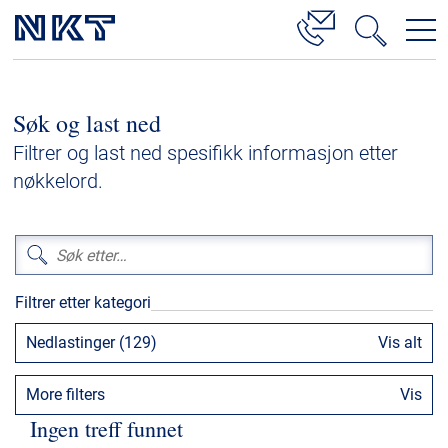
Produkter og løsninger
Søk og last ned
Høyspenningskabelløsninger
Filtrer og last ned spesifikk informasjon etter
Kabelservice
nøkkelord.
Mellomspenning
Lavspenning
Høyspenningskabeltilbehør
Filtrer etter kategori
Mellomspenningskabeltilbehør
Nedlastinger (129)
Vis alt
Referanser
More filters
Vis
Nedlastinger
Ingen treff funnet