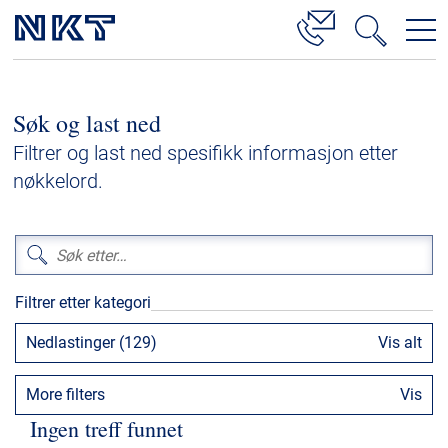
Produkter og løsninger
Søk og last ned
Høyspenningskabelløsninger
Filtrer og last ned spesifikk informasjon etter
Kabelservice
nøkkelord.
Mellomspenning
Lavspenning
Høyspenningskabeltilbehør
Filtrer etter kategori
Mellomspenningskabeltilbehør
Nedlastinger (129)
Vis alt
Referanser
More filters
Vis
Nedlastinger
Ingen treff funnet