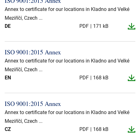
ISO 9001:2015 Annex
Presse og arrangementer
Annex to certificate for our locations in Kladno and Velké
Om oss
Meziříčí, Czech ...
DE
PDF
171 kB
NKT ved første øyekast
Bærekraft
ISO 9001:2015 Annex
Annex to certificate for our locations in Kladno and Velké
Meziříčí, Czech ...
EN
PDF
168 kB
ISO 9001:2015 Annex
Annex to certificate for our locations in Kladno and Velké
Meziříčí, Czech ...
CZ
PDF
168 kB