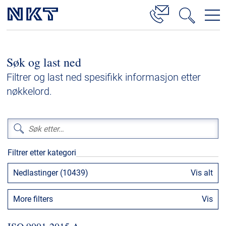
Produkter og løsninger
Søk og last ned
Høyspenningskabelløsninger
Filtrer og last ned spesifikk informasjon etter
Kabelservice
nøkkelord.
Mellomspenning
Lavspenning
Høyspenningskabeltilbehør
Filtrer etter kategori
Mellomspenningskabeltilbehør
Nedlastinger (10439)
Vis alt
Referanser
More filters
Vis
Nedlastinger