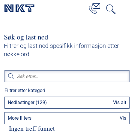
Produkter og løsninger
Søk og last ned
Høyspenningskabelløsninger
Filtrer og last ned spesifikk informasjon etter
Kabelservice
nøkkelord.
Mellomspenning
Lavspenning
Høyspenningskabeltilbehør
Filtrer etter kategori
Mellomspenningskabeltilbehør
Nedlastinger (129)
Vis alt
Referanser
More filters
Vis
Nedlastinger
Ingen treff funnet