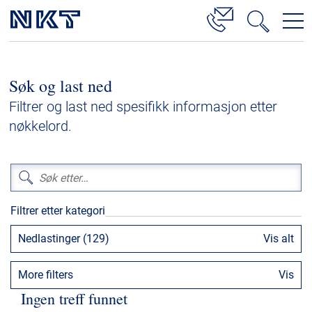
Produkter og løsninger
Søk og last ned
Høyspenningskabelløsninger
Filtrer og last ned spesifikk informasjon etter
Kabelservice
nøkkelord.
Mellomspenning
Lavspenning
Høyspenningskabeltilbehør
Filtrer etter kategori
Mellomspenningskabeltilbehør
Nedlastinger (129)
Vis alt
Referanser
More filters
Vis
Nedlastinger
Ingen treff funnet