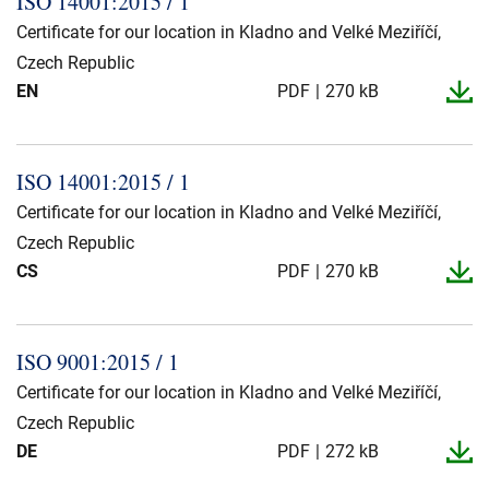
ISO 14001:2015 / 1
Presse og arrangementer
Certificate for our location in Kladno and Velké Meziříčí,
Om oss
Czech Republic
EN
PDF
270 kB
NKT ved første øyekast
Bærekraft
ISO 14001:2015 / 1
Certificate for our location in Kladno and Velké Meziříčí,
Czech Republic
CS
PDF
270 kB
ISO 9001:2015 / 1
Certificate for our location in Kladno and Velké Meziříčí,
Czech Republic
DE
PDF
272 kB