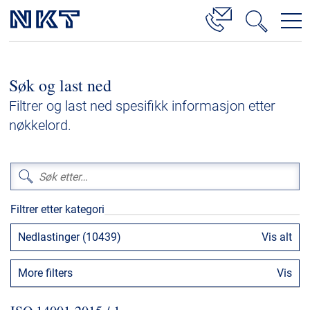
Produkter og løsninger
Søk og last ned
Høyspenningskabelløsninger
Filtrer og last ned spesifikk informasjon etter
Kabelservice
nøkkelord.
Mellomspenning
Lavspenning
Høyspenningskabeltilbehør
Filtrer etter kategori
Mellomspenningskabeltilbehør
Nedlastinger (10439)
Vis alt
Referanser
More filters
Vis
Nedlastinger