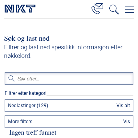
Produkter og løsninger
Søk og last ned
Høyspenningskabelløsninger
Filtrer og last ned spesifikk informasjon etter
Kabelservice
nøkkelord.
Mellomspenning
Lavspenning
Høyspenningskabeltilbehør
Filtrer etter kategori
Mellomspenningskabeltilbehør
Nedlastinger (129)
Vis alt
Referanser
More filters
Vis
Nedlastinger
Ingen treff funnet