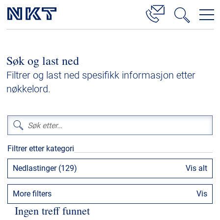
Produkter og løsninger
Søk og last ned
Høyspenningskabelløsninger
Filtrer og last ned spesifikk informasjon etter
Kabelservice
nøkkelord.
Mellomspenning
Lavspenning
Høyspenningskabeltilbehør
Filtrer etter kategori
Mellomspenningskabeltilbehør
Nedlastinger (129)
Vis alt
Referanser
More filters
Vis
Nedlastinger
Ingen treff funnet