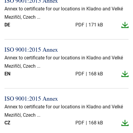
ISO 9001:2015 Annex
Presse og arrangementer
Annex to certificate for our locations in Kladno and Velké
Om oss
Meziříčí, Czech ...
DE
PDF
171 kB
NKT ved første øyekast
Bærekraft
ISO 9001:2015 Annex
Annex to certificate for our locations in Kladno and Velké
Meziříčí, Czech ...
EN
PDF
168 kB
ISO 9001:2015 Annex
Annex to certificate for our locations in Kladno and Velké
Meziříčí, Czech ...
CZ
PDF
168 kB