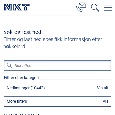
Produkter og løsninger
Søk og last ned
Høyspenningskabelløsninger
Filtrer og last ned spesifikk informasjon etter
Kabelservice
nøkkelord.
Mellomspenning
Lavspenning
Høyspenningskabeltilbehør
Filtrer etter kategori
Mellomspenningskabeltilbehør
Nedlastinger (10442)
Vis alt
Referanser
More filters
Vis
Nedlastinger