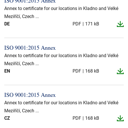
ISO 9001:2015 Annex
Presse og arrangementer
Annex to certificate for our locations in Kladno and Velké
Om oss
Meziříčí, Czech ...
DE
PDF
171 kB
NKT ved første øyekast
Bærekraft
ISO 9001:2015 Annex
Annex to certificate for our locations in Kladno and Velké
Meziříčí, Czech ...
EN
PDF
168 kB
ISO 9001:2015 Annex
Annex to certificate for our locations in Kladno and Velké
Meziříčí, Czech ...
CZ
PDF
168 kB