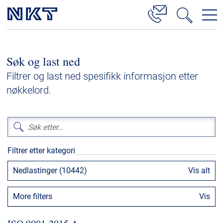
Produkter og løsninger
Søk og last ned
Høyspenningskabelløsninger
Filtrer og last ned spesifikk informasjon etter
Kabelservice
nøkkelord.
Mellomspenning
Lavspenning
Høyspenningskabeltilbehør
Filtrer etter kategori
Mellomspenningskabeltilbehør
Nedlastinger (10442)
Vis alt
Referanser
More filters
Vis
Nedlastinger