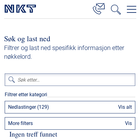
Produkter og løsninger
Søk og last ned
Høyspenningskabelløsninger
Filtrer og last ned spesifikk informasjon etter
Kabelservice
nøkkelord.
Mellomspenning
Lavspenning
Høyspenningskabeltilbehør
Filtrer etter kategori
Mellomspenningskabeltilbehør
Nedlastinger (129)
Vis alt
Referanser
More filters
Vis
Nedlastinger
Ingen treff funnet