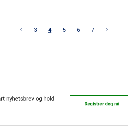
3
4
5
6
7
årt nyhetsbrev og hold
Registrer deg nå