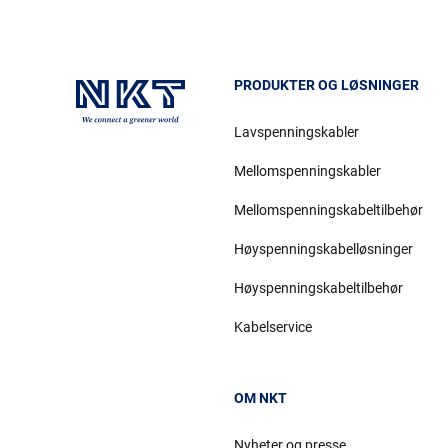
PRODUKTER OG LØSNINGER
Lavspenningskabler
Mellomspenningskabler
Mellomspenningskabeltilbehør
Høyspenningskabelløsninger
Høyspenningskabeltilbehør
Kabelservice
OM NKT
Nyheter og presse