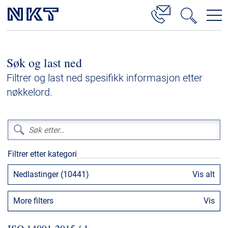
Produkter og løsninger
Søk og last ned
Høyspenningskabelløsninger
Filtrer og last ned spesifikk informasjon etter
Kabelservice
nøkkelord.
Mellomspenning
Lavspenning
Høyspenningskabeltilbehør
Filtrer etter kategori
Mellomspenningskabeltilbehør
Nedlastinger (10441)
Vis alt
Referanser
More filters
Vis
Nedlastinger