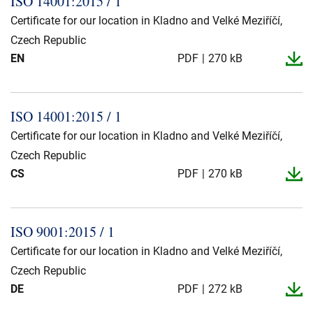
ISO 14001:2015 / 1
Presse og arrangementer
Certificate for our location in Kladno and Velké Meziříčí,
Om oss
Czech Republic
EN
PDF
270 kB
NKT ved første øyekast
Bærekraft
ISO 14001:2015 / 1
Certificate for our location in Kladno and Velké Meziříčí,
Czech Republic
CS
PDF
270 kB
ISO 9001:2015 / 1
Certificate for our location in Kladno and Velké Meziříčí,
Czech Republic
DE
PDF
272 kB