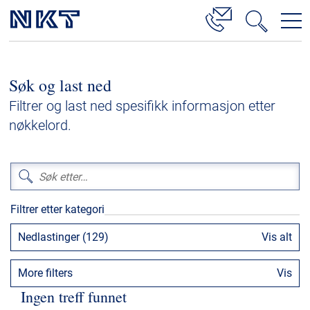
Produkter og løsninger
Søk og last ned
Høyspenningskabelløsninger
Filtrer og last ned spesifikk informasjon etter
Kabelservice
nøkkelord.
Mellomspenning
Lavspenning
Høyspenningskabeltilbehør
Filtrer etter kategori
Mellomspenningskabeltilbehør
Nedlastinger (129)
Vis alt
Referanser
More filters
Vis
Nedlastinger
Ingen treff funnet