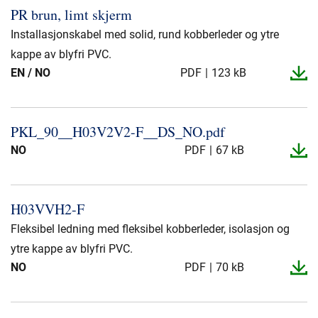
PR brun, limt skjerm
Installasjonskabel med solid, rund kobberleder og ytre
kappe av blyfri PVC.
EN / NO
PDF
123 kB
PKL_​90_​_​H03V2V2-​F_​_​DS_​NO.​pdf
NO
PDF
67 kB
H03VVH2-​F
Fleksibel ledning med fleksibel kobberleder, isolasjon og
ytre kappe av blyfri PVC.
NO
PDF
70 kB