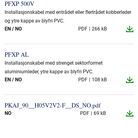
PFXP 500V
Installasjonskabel med entrådet eller flertrådet kobberleder
og ytre kappe av blyfri PVC.
EN / NO
PDF
266 kB
PFXP AL
Installasjonskabel med strenget sektorformet
aluminiumleder, ytre kappe av blyfri PVC.
EN / NO
PDF
108 kB
PKAJ_​90_​_​H05V2V2-​F_​_​DS_​NO.​pdf
NO
PDF
69 kB