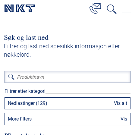
Produkter og løsninger
Søk og last ned
Høyspenningskabelløsninger
Filtrer og last ned spesifikk informasjon etter
Kabelservice
nøkkelord.
Mellomspenning
Lavspenning
Høyspenningskabeltilbehør
Filtrer etter kategori
Mellomspenningskabeltilbehør
Nedlastinger (129)
Vis alt
Referanser
More filters
Vis
Nedlastinger