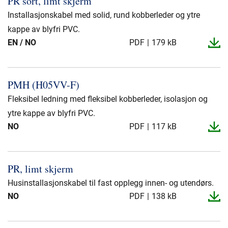
PR sort, limt skjerm
Presse og arrangementer
Installasjonskabel med solid, rund kobberleder og ytre
Om oss
kappe av blyfri PVC.
EN / NO
PDF
179 kB
NKT ved første øyekast
Bærekraft
PMH (H05VV-​F)
Fleksibel ledning med fleksibel kobberleder, isolasjon og
ytre kappe av blyfri PVC.
NO
PDF
117 kB
PR, limt skjerm
Husinstallasjonskabel til fast opplegg innen- og utendørs.
NO
PDF
138 kB