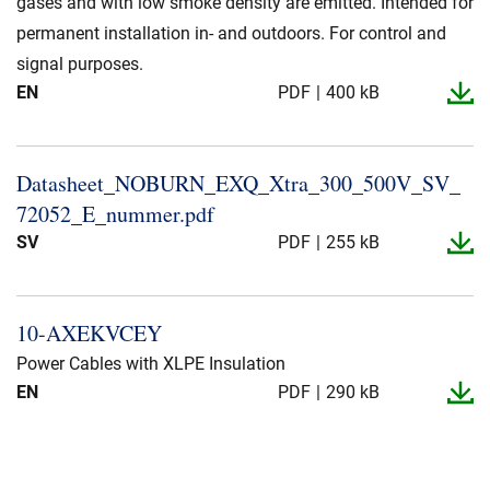
gases and with low smoke density are emitted. Intended for
permanent installation in- and outdoors. For control and
signal purposes.
EN
PDF
400 kB
Datasheet_​NOBURN_​EXQ_​Xtra_​300_​500V_​SV_​
72052_​E_​nummer.​pdf
SV
PDF
255 kB
10-​AXEKVCEY
Power Cables with XLPE Insulation
EN
PDF
290 kB