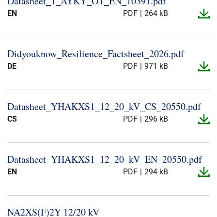
Datasheet_​1_​AYKY_​OT_​EN_​10391.​pdf
Presse og arrangementer
EN
PDF
264 kB
Om oss
Didyouknow_​Resilience_​Factsheet_​2026.​pdf
NKT ved første øyekast
Bærekraft
DE
PDF
971 kB
Datasheet_​YHAKXS1_​12_​20_​kV_​CS_​20550.​pdf
CS
PDF
296 kB
Datasheet_​YHAKXS1_​12_​20_​kV_​EN_​20550.​pdf
EN
PDF
294 kB
NA2XS(F)2Y 12/20 kV