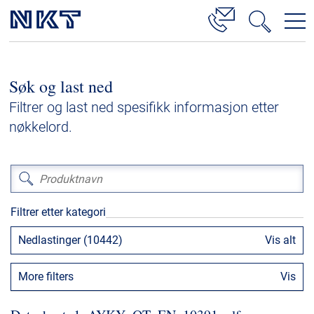
Produkter og løsninger
Søk og last ned
Høyspenningskabelløsninger
Filtrer og last ned spesifikk informasjon etter
Kabelservice
nøkkelord.
Mellomspenning
Lavspenning
Høyspenningskabeltilbehør
Filtrer etter kategori
Mellomspenningskabeltilbehør
Nedlastinger (10442)
Vis alt
Referanser
More filters
Vis
Nedlastinger