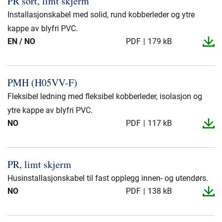
PR sort, limt skjerm
Presse og arrangementer
Installasjonskabel med solid, rund kobberleder og ytre
Om oss
kappe av blyfri PVC.
EN / NO
PDF
179 kB
NKT ved første øyekast
Bærekraft
PMH (H05VV-​F)
Fleksibel ledning med fleksibel kobberleder, isolasjon og
ytre kappe av blyfri PVC.
NO
PDF
117 kB
PR, limt skjerm
Husinstallasjonskabel til fast opplegg innen- og utendørs.
NO
PDF
138 kB