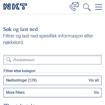
Produkter og løsninger
Søk og last ned
Høyspenningskabelløsninger
Filtrer og last ned spesifikk informasjon etter
Kabelservice
nøkkelord.
Mellomspenning
Lavspenning
Høyspenningskabeltilbehør
Filtrer etter kategori
Mellomspenningskabeltilbehør
Nedlastinger (129)
Vis alt
Referanser
More filters
Vis
Nedlastinger