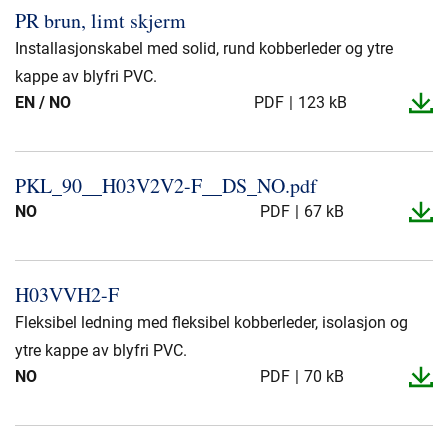
PR brun, limt skjerm
Installasjonskabel med solid, rund kobberleder og ytre
kappe av blyfri PVC.
EN / NO
PDF
123 kB
PKL_​90_​_​H03V2V2-​F_​_​DS_​NO.​pdf
NO
PDF
67 kB
H03VVH2-​F
Fleksibel ledning med fleksibel kobberleder, isolasjon og
ytre kappe av blyfri PVC.
NO
PDF
70 kB