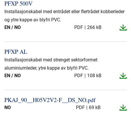
PFXP 500V
Installasjonskabel med entrådet eller flertrådet kobberleder
og ytre kappe av blyfri PVC.
EN / NO
PDF
266 kB
PFXP AL
Installasjonskabel med strenget sektorformet
aluminiumleder, ytre kappe av blyfri PVC.
EN / NO
PDF
108 kB
PKAJ_​90_​_​H05V2V2-​F_​_​DS_​NO.​pdf
NO
PDF
69 kB