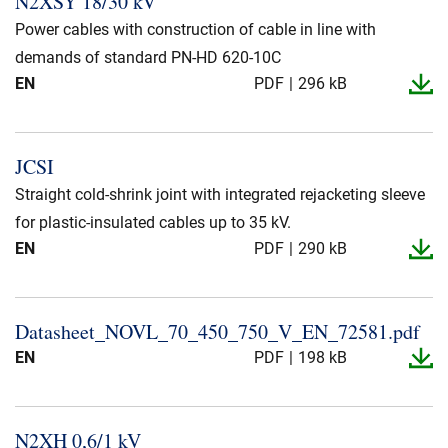
N2XSY 18/30 kV
Presse og arrangementer
Power cables with construction of cable in line with
Om oss
demands of standard PN-HD 620-10C
EN
PDF
296 kB
NKT ved første øyekast
Bærekraft
JCSI
Straight cold-shrink joint with integrated rejacketing sleeve
for plastic-insulated cables up to 35 kV.
EN
PDF
290 kB
Datasheet_​NOVL_​70_​450_​750_​V_​EN_​72581.​pdf
EN
PDF
198 kB
N2XH 0,6/1 kV