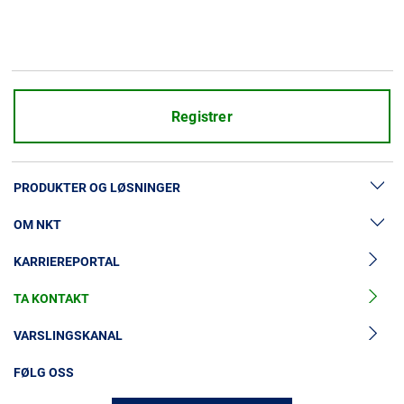
Registrer
PRODUKTER OG LØSNINGER
OM NKT
Lavspenningskabler
KARRIEREPORTAL
Mellomspenningskabler
Nyheter og presse
Mellomspenningskabeltilbehør
TA KONTAKT
Vår historie
Høyspenningskabelløsninger
Investorer
VARSLINGSKANAL
Høyspenningskabeltilbehør
Bærekraft
FØLG OSS
Kabelservice