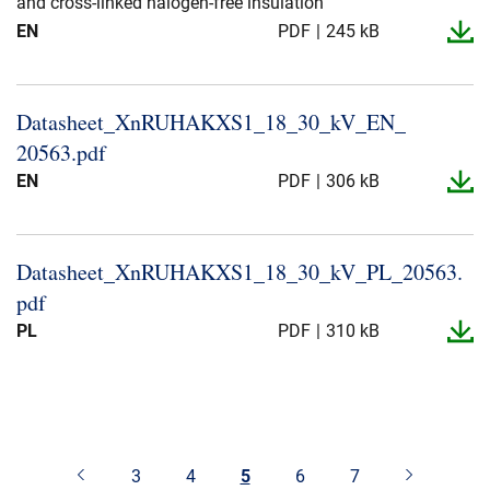
and cross-linked halogen-free insulation
EN
PDF
245 kB
Datasheet_​XnRUHAKXS1_​18_​30_​kV_​EN_​
20563.​pdf
EN
PDF
306 kB
Datasheet_​XnRUHAKXS1_​18_​30_​kV_​PL_​20563.​
pdf
PL
PDF
310 kB
3
4
5
6
7