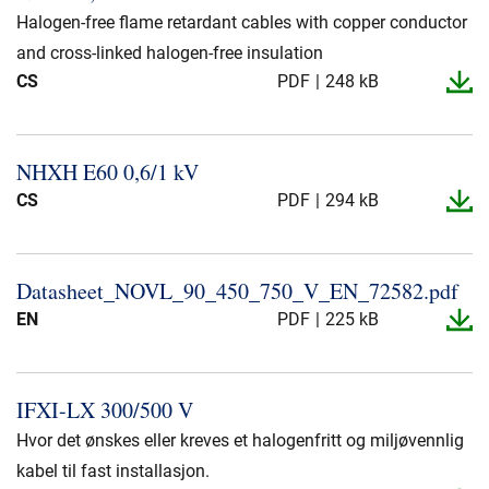
Halogen-free flame retardant cables with copper conductor
and cross-linked halogen-free insulation
CS
PDF
248 kB
NHXH E60 0,6/1 kV
CS
PDF
294 kB
Datasheet_​NOVL_​90_​450_​750_​V_​EN_​72582.​pdf
EN
PDF
225 kB
IFXI-​LX 300/500 V
Hvor det ønskes eller kreves et halogenfritt og miljøvennlig
kabel til fast installasjon.