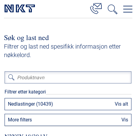
Produkter og løsninger
Søk og last ned
Høyspenningskabelløsninger
Filtrer og last ned spesifikk informasjon etter
Kabelservice
nøkkelord.
Mellomspenning
Lavspenning
Høyspenningskabeltilbehør
Filtrer etter kategori
Mellomspenningskabeltilbehør
Nedlastinger (10439)
Vis alt
Referanser
More filters
Vis
Nedlastinger