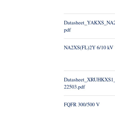
Datasheet_​YAKXS_​NA2
pdf
NA2XS(FL)2Y 6/10 kV
Datasheet_​XRUHKXS1_​1
22503.​pdf
FQFR 300/500 V