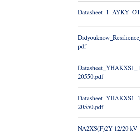
Datasheet_​1_​AYKY_​OT_
Didyouknow_​Resilience_​
pdf
Datasheet_​YHAKXS1_​12
20550.​pdf
Datasheet_​YHAKXS1_​12
20550.​pdf
NA2XS(F)2Y 12/20 kV