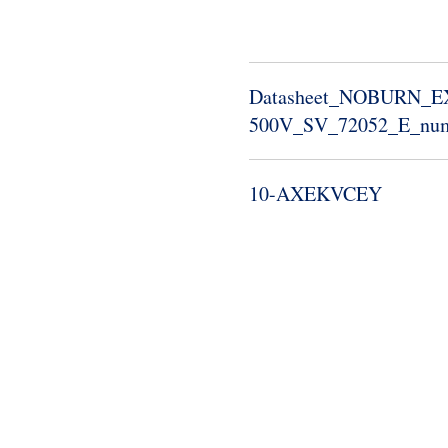
Datasheet_​NOBURN_​EX
500V_​SV_​72052_​E_​nu
10-​AXEKVCEY