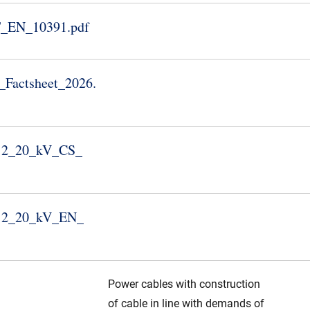
​EN_​10391.​pdf
Factsheet_​2026.​
_​20_​kV_​CS_​
_​20_​kV_​EN_​
Power cables with construction
of cable in line with demands of