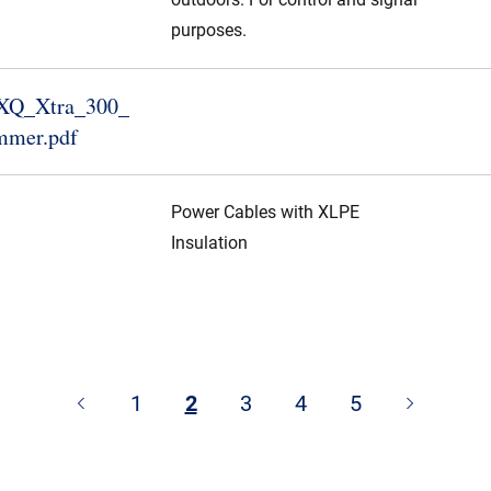
purposes.
Q_​Xtra_​300_​
mmer.​pdf
Power Cables with XLPE
Insulation
1
2
3
4
5