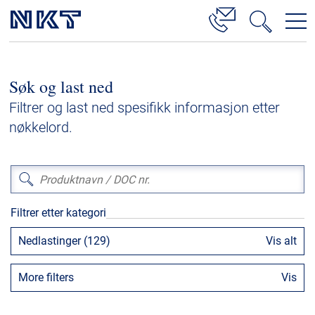
Produkter og løsninger
Søk og last ned
Høyspenningskabelløsninger
Filtrer og last ned spesifikk informasjon etter
Kabelservice
nøkkelord.
Mellomspenning
Lavspenning
Høyspenningskabeltilbehør
Filtrer etter kategori
Mellomspenningskabeltilbehør
Nedlastinger (129)
Vis alt
Referanser
More filters
Vis
Nedlastinger