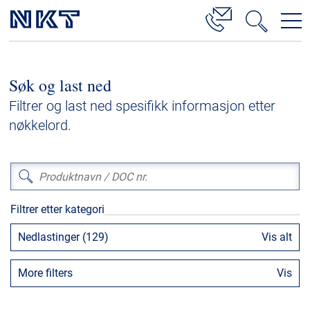
Produkter og løsninger
Søk og last ned
Høyspenningskabelløsninger
Filtrer og last ned spesifikk informasjon etter
Kabelservice
nøkkelord.
Mellomspenning
Lavspenning
Høyspenningskabeltilbehør
Filtrer etter kategori
Mellomspenningskabeltilbehør
Nedlastinger (129)
Vis alt
Referanser
More filters
Vis
Nedlastinger