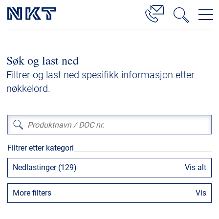
Produkter og løsninger
Søk og last ned
Høyspenningskabelløsninger
Filtrer og last ned spesifikk informasjon etter
Kabelservice
nøkkelord.
Mellomspenning
Lavspenning
Høyspenningskabeltilbehør
Filtrer etter kategori
Mellomspenningskabeltilbehør
Nedlastinger (129)
Vis alt
Referanser
More filters
Vis
Nedlastinger