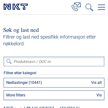
Produkter og løsninger
Søk og last ned
Høyspenningskabelløsninger
Filtrer og last ned spesifikk informasjon etter
Kabelservice
nøkkelord.
Mellomspenning
Lavspenning
Høyspenningskabeltilbehør
Filtrer etter kategori
Mellomspenningskabeltilbehør
Nedlastinger (10441)
Vis alt
Referanser
More filters
Vis
Nedlastinger