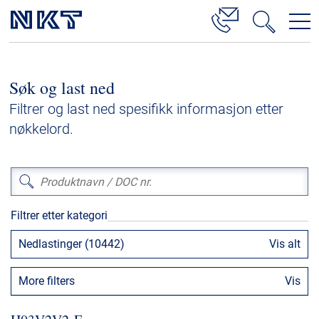
Produkter og løsninger
Søk og last ned
Høyspenningskabelløsninger
Filtrer og last ned spesifikk informasjon etter
Kabelservice
nøkkelord.
Mellomspenning
Lavspenning
Høyspenningskabeltilbehør
Filtrer etter kategori
Mellomspenningskabeltilbehør
Nedlastinger (10442)
Vis alt
Referanser
More filters
Vis
Nedlastinger