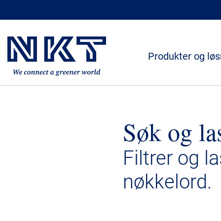
Produkter og løs
Søk og la
Filtrer og l
nøkkelord.