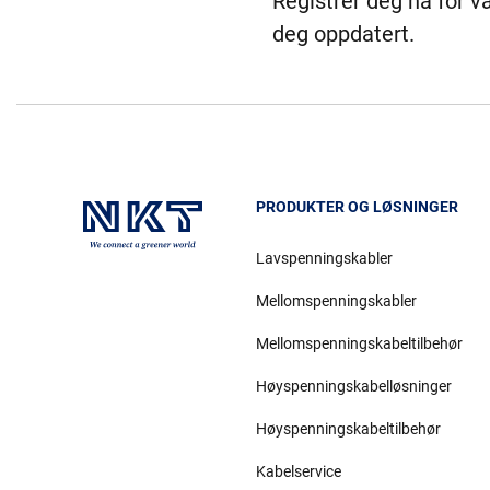
Registrer deg nå for v
deg oppdatert.
PRODUKTER OG LØSNINGER
Lavspenningskabler
Mellomspenningskabler
Mellomspenningskabeltilbehør
Høyspenningskabelløsninger
Høyspenningskabeltilbehør
Kabelservice