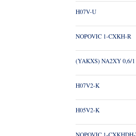
H07V-​U
NOPOVIC 1-​CXKH-​R
(YAKXS) NA2XY 0,6/1
H07V2-​K
H05V2-​K
NOPOVIC 1-​CXKHDH-​V