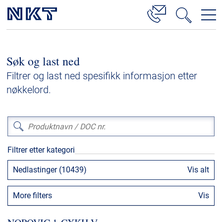
Produkter og løsninger
Søk og last ned
Høyspenningskabelløsninger
Filtrer og last ned spesifikk informasjon etter
Kabelservice
nøkkelord.
Mellomspenning
Lavspenning
Høyspenningskabeltilbehør
Filtrer etter kategori
Mellomspenningskabeltilbehør
Nedlastinger (10439)
Vis alt
Referanser
More filters
Vis
Nedlastinger