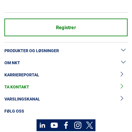
Presse og arrangementer
Om oss
Registrer
NKT ved første øyekast
Bærekraft
PRODUKTER OG LØSNINGER
OM NKT
Lavspenningskabler
KARRIEREPORTAL
Mellomspenningskabler
Nyheter og presse
Mellomspenningskabeltilbehør
TA KONTAKT
Vår historie
Høyspenningskabelløsninger
Investorer
VARSLINGSKANAL
Høyspenningskabeltilbehør
Bærekraft
FØLG OSS
Kabelservice