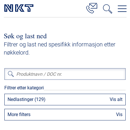
Produkter og løsninger
Søk og last ned
Høyspenningskabelløsninger
Filtrer og last ned spesifikk informasjon etter
Kabelservice
nøkkelord.
Mellomspenning
Lavspenning
Høyspenningskabeltilbehør
Filtrer etter kategori
Mellomspenningskabeltilbehør
Nedlastinger (129)
Vis alt
Referanser
More filters
Vis
Nedlastinger