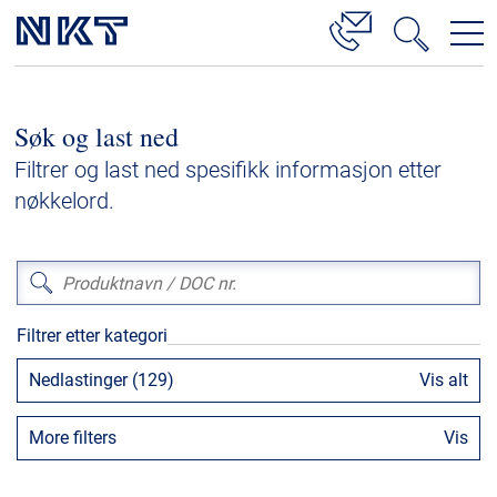
Produkter og løsninger
Søk og last ned
Høyspenningskabelløsninger
Filtrer og last ned spesifikk informasjon etter
Kabelservice
nøkkelord.
Mellomspenning
Lavspenning
Høyspenningskabeltilbehør
Filtrer etter kategori
Mellomspenningskabeltilbehør
Nedlastinger (129)
Vis alt
Referanser
More filters
Vis
Nedlastinger