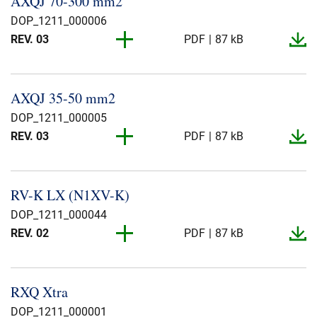
AXQJ 70-​300 mm2
Presse og arrangementer
DOP_1211_000006
REV. 03
PDF
87 kB
Om oss
REV. 01
PDF
2 MB
NKT ved første øyekast
Bærekraft
AXQJ 35-​50 mm2
DOP_1211_000005
REV. 03
PDF
87 kB
REV. 02
PDF
2 MB
RV-​K LX (N1XV-​K)
DOP_1211_000044
REV. 02
PDF
87 kB
REV. 01
PDF
87 kB
RXQ Xtra
DOP_1211_000001