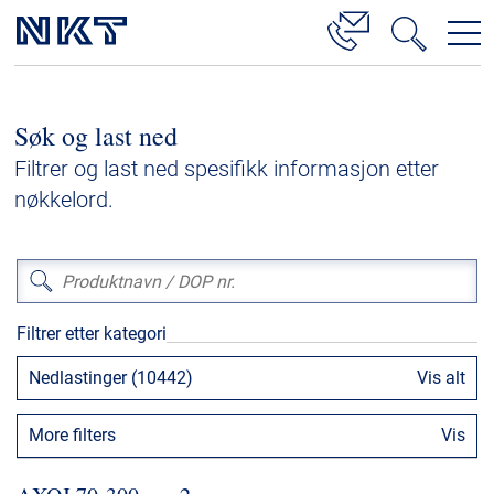
Produkter og løsninger
Søk og last ned
Høyspenningskabelløsninger
Filtrer og last ned spesifikk informasjon etter
Kabelservice
nøkkelord.
Mellomspenning
Lavspenning
Høyspenningskabeltilbehør
Filtrer etter kategori
Mellomspenningskabeltilbehør
Nedlastinger (10442)
Vis alt
Referanser
More filters
Vis
Nedlastinger