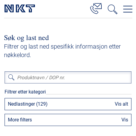
Produkter og løsninger
Søk og last ned
Høyspenningskabelløsninger
Filtrer og last ned spesifikk informasjon etter
Kabelservice
nøkkelord.
Mellomspenning
Lavspenning
Høyspenningskabeltilbehør
Filtrer etter kategori
Mellomspenningskabeltilbehør
Nedlastinger (129)
Vis alt
Referanser
More filters
Vis
Nedlastinger