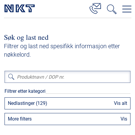
Produkter og løsninger
Søk og last ned
Høyspenningskabelløsninger
Filtrer og last ned spesifikk informasjon etter
Kabelservice
nøkkelord.
Mellomspenning
Lavspenning
Høyspenningskabeltilbehør
Filtrer etter kategori
Mellomspenningskabeltilbehør
Nedlastinger (129)
Vis alt
Referanser
More filters
Vis
Nedlastinger