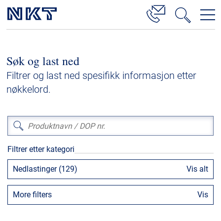
Produkter og løsninger
Søk og last ned
Høyspenningskabelløsninger
Filtrer og last ned spesifikk informasjon etter
Kabelservice
nøkkelord.
Mellomspenning
Lavspenning
Høyspenningskabeltilbehør
Filtrer etter kategori
Mellomspenningskabeltilbehør
Nedlastinger (129)
Vis alt
Referanser
More filters
Vis
Nedlastinger