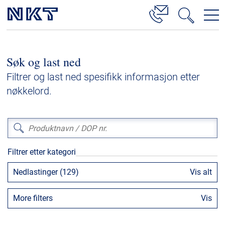
Produkter og løsninger
Søk og last ned
Høyspenningskabelløsninger
Filtrer og last ned spesifikk informasjon etter
Kabelservice
nøkkelord.
Mellomspenning
Lavspenning
Høyspenningskabeltilbehør
Filtrer etter kategori
Mellomspenningskabeltilbehør
Nedlastinger (129)
Vis alt
Referanser
More filters
Vis
Nedlastinger