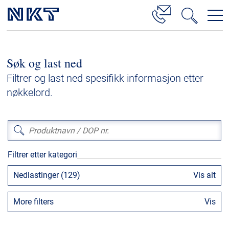
Produkter og løsninger
Søk og last ned
Høyspenningskabelløsninger
Filtrer og last ned spesifikk informasjon etter
Kabelservice
nøkkelord.
Mellomspenning
Lavspenning
Høyspenningskabeltilbehør
Filtrer etter kategori
Mellomspenningskabeltilbehør
Nedlastinger (129)
Vis alt
Referanser
More filters
Vis
Nedlastinger