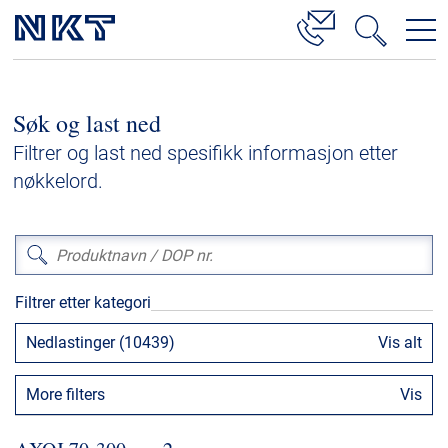
Produkter og løsninger
Søk og last ned
Høyspenningskabelløsninger
Filtrer og last ned spesifikk informasjon etter
Kabelservice
nøkkelord.
Mellomspenning
Lavspenning
Høyspenningskabeltilbehør
Filtrer etter kategori
Mellomspenningskabeltilbehør
Nedlastinger (10439)
Vis alt
Referanser
More filters
Vis
Nedlastinger