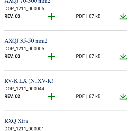
AXQJ 70-​300 mm2
Presse og arrangementer
DOP_1211_000006
REV. 03
PDF
87 kB
Om oss
REV. 01
PDF
2 MB
NKT ved første øyekast
Bærekraft
AXQJ 35-​50 mm2
DOP_1211_000005
REV. 03
PDF
87 kB
REV. 02
PDF
2 MB
RV-​K LX (N1XV-​K)
DOP_1211_000044
REV. 02
PDF
87 kB
REV. 01
PDF
87 kB
RXQ Xtra
DOP_1211_000001