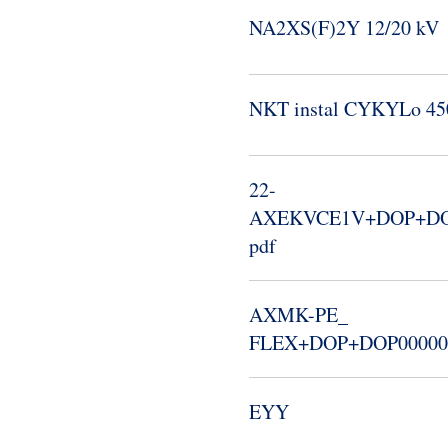
NA2XS(F)2Y 12/20 kV
NKT instal CYKYLo 45
22-​
AXEKVCE1V+DOP+DOP
pdf
AXMK-​PE_​
FLEX+DOP+DOP000004
EYY