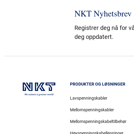
NKT Nyhetsbrev
Registrer deg nå for v
deg oppdatert.
PRODUKTER OG LØSNINGER
Lavspenningskabler
Mellomspenningskabler
Mellomspenningskabeltilbehør
Høyspenningskabelløsninger