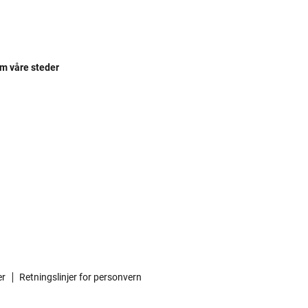
REV
REV
REV
om våre steder
REV
REV
REV
REV
REV
REV
REV
er
Retningslinjer for personvern
REV