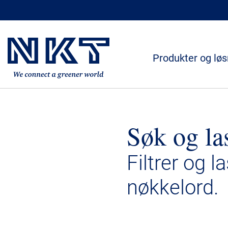
Produkter og løs
Søk og la
Filtrer og l
nøkkelord.