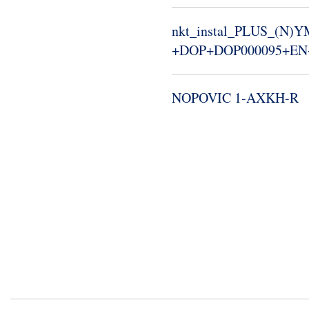
nkt_​instal_​PLUS_​(N)Y
+DOP+DOP000095+EN+R
NOPOVIC 1-​AXKH-​R